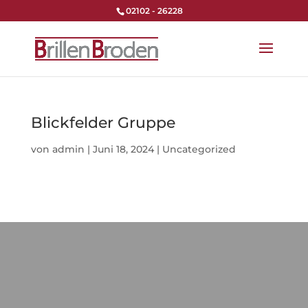
Zum
02102 - 26228
Inhalt
springen
Blickfelder Gruppe
von
admin
|
Juni 18, 2024
|
Uncategorized